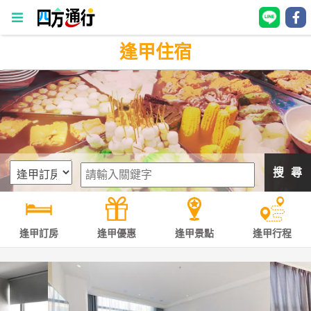
逢甲住宿
四
方
通
行
訂
房
搜 尋
台
灣
訂
逢甲訂房
逢甲優惠
逢甲景點
逢甲行程
房
直接跟飯店訂房
HOT