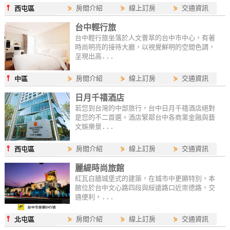
⫯
⋟
房間介紹
⋟
線上訂房
⋟
交通資訊
西屯區
台中輕行旅
台中輕行旅坐落於人文薈萃的台中市中心，有著
時尚明亮的接待大廳，以視覺鮮明的空間色調，
呈現出高...
⫯
⋟
房間介紹
⋟
線上訂房
⋟
交通資訊
中區
日月千禧酒店
若您到台灣的中部旅行，台中日月千禧酒店絕對
是您的不二首選。酒店緊鄰台中各商業金融與藝
文娛樂景...
⫯
⋟
房間介紹
⋟
線上訂房
⋟
交通資訊
西屯區
麗緹時尚旅館
紅瓦白牆城堡式的建築，在城市中更顯特別，本
館位於台中文心路四段與綏遠路口近崇德路，交
通便利，...
⫯
⋟
房間介紹
⋟
線上訂房
⋟
交通資訊
北屯區