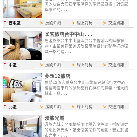
潔的灰白大理石呈現明亮的現代感風格，對質感
玩
與細節的...
樂
地
⫯
⋟
房間介紹
⋟
線上訂房
⋟
交通資訊
西屯區
圖
雀客旅館台中中山...
雀客旅館台中中山座落於台中舊城區的幽靜寧
顧
巷，由留美建築師與故宮南院設計師聯手打造獨
客
具一格的建...
服
⫯
務
⋟
房間介紹
⋟
線上訂房
⋟
交通資訊
中區
夢想12旅店
夢想12旅店隱身台中北區集歷史與流行之中心，
顧
相信每個平凡的夢想都有它存在的意義，偌大的
客
城市，猶...
滿
⫯
⋟
房間介紹
⋟
線上訂房
⋟
交通資訊
北區
意
度
漫旅光城
漫旅光城空間風格採用沈穩的冷色調，搭配溫柔
的暖色調光線，譜出優美閑靜的氛圍，豎立於城
市之中，...
訂