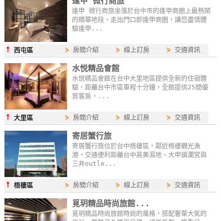
逢甲 微行商旅
卡
逢甲 微行商旅坐落於台中市的逢甲商圈上最熱鬧
的精華地段，走出門口即逢甲商圈，讓您盡情體
訂
驗逢甲...
房
⫯
⋟
房間介紹
⋟
線上訂房
⋟
交通資訊
西屯區
請
水悦精品會館
水悦精品會館在台中大里地區提供全新的住宿體
款
驗，距離台中市區車程十分鐘，全館提供25間優
收
質客房，...
據
⫯
⋟
房間介紹
⋟
線上訂房
⋟
交通資訊
大里區
合
寄居蟹行旅
作
寄居蟹行旅位於台中梧棲區，鄰近梧棲觀光漁
提
港，交通便利距離台中高美濕地、大甲鎮瀾宮與
案
三井outle...
⫯
⋟
房間介紹
⋟
線上訂房
⋟
交通資訊
梧棲區
飯
覓玥精品時尚旅館...
店
覓玥精品時尚旅館時尚的風格，搭配奢華大氣的
合