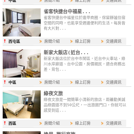
⫯
⋟
房間介紹
⋟
線上訂房
⋟
交通資訊
中區
線
雀客快捷台中福星...
上
雀客快捷台中福星位於逢甲商圈，保留靜謐住宿
客
空間的同時，也能享受週邊便利的生活。每房皆
服
有大片對...
⫯
⋟
房間介紹
⋟
線上訂房
⋟
交通資訊
西屯區
紅
新家大飯店(近台...
利
新家大飯店位於台中市鬧區，近台中火車站、綠
查
川水岸廊道、台中公園，房價親民，適合商務出
差、背包...
詢
⫯
⋟
房間介紹
⋟
線上訂房
⋟
交通資訊
中區
訂
綠夜文旅
房
綠夜文旅是一間簡單小清新的旅店，距離勤美誠
Q&A
品綠園道不到50公尺，一出旅館門口，你就可以
感受到這...
⫯
⋟
房間介紹
⋟
線上訂房
⋟
交通資訊
西區
國
旅