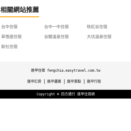
相關網站推薦
台中住宿
台中一中住宿
秋紅谷住宿
草悟道住宿
谷關溫泉住宿
大坑溫泉住宿
新社住宿
逢甲住宿 fengchia.easytravel.com.tw
逢甲訂房
逢甲優惠
逢甲景點
逢甲行程
Copyright ©
四方通行
逢甲住宿網