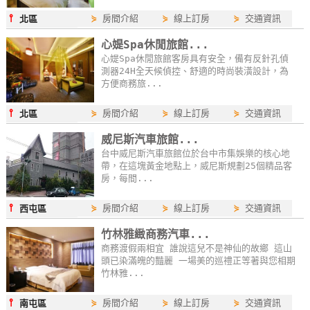
⫯
⋟
房間介紹
⋟
線上訂房
⋟
交通資訊
北區
心媞Spa休閒旅館...
心媞Spa休閒旅館客房具有安全，備有反針孔偵
測器24H全天候偵控、舒適的時尚裝潢設計，為
方便商務旅...
⫯
⋟
房間介紹
⋟
線上訂房
⋟
交通資訊
北區
威尼斯汽車旅館...
台中威尼斯汽車旅館位於台中市集娛樂的核心地
帶，在這塊黃金地點上，威尼斯規劃25個精品客
房，每間...
⫯
⋟
房間介紹
⋟
線上訂房
⋟
交通資訊
西屯區
竹林雅緻商務汽車...
商務渡假兩相宜 誰說這兒不是神仙的故鄉 這山
頭已染滿魄的豔麗 一場美的巡禮正等著與您相期
竹林雅...
⫯
⋟
房間介紹
⋟
線上訂房
⋟
交通資訊
南屯區