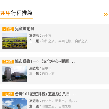
»
逢甲
行程推薦
兒童總動員
2日遊
旅遊地：
台中市
主 題：
知性之旅, 樂園之旅, 自然之旅
城市遊蹤(一)【文化中心→豐原...
1日遊
旅遊地：
台中市
主 題：
自然之旅
台灣101旅遊路線(五星級)八日...
8日遊
旅遊地：
台北市, 新北市, 桃...
主 題：
知性之旅, 自然之旅