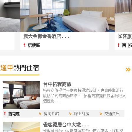
特
色
民
宿
台中拓程商旅
⫯
西屯區
全
球
租
»
逢甲
熱門住宿
車
台中拓程商旅
網
拓程商旅提供一處獨特優雅設計，專賣時髦流行
感精品式的商務旅館。 拓程商旅提供顧客精緻又
紅
個性化...
帶
你
⫯
⋟
房間介紹
⋟
線上訂房
⋟
交通資訊
西屯區
玩
雀客藏居台中大墩...
雀客藏居台中大墩座落於台中市西屯區，採用簡