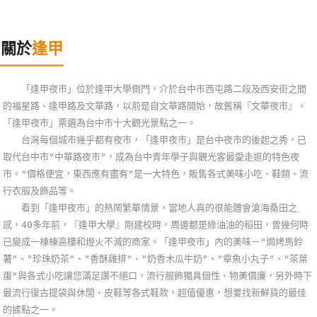
關於
逢甲
「逢甲夜市」位於逢甲大學側門，介於台中市西屯路二段及西安街之間
的福星路、逢甲路及文華路，以前是自文華路開始，故舊稱『文華夜市』。
「逢甲夜市」票選為台中市十大觀光景點之一。
台灣每個城市幾乎都有夜市，「逢甲夜市」是台中夜市的後起之秀，已
取代台中市"中華路夜市"，成為台中青年學子與觀光客最愛走逛的特色夜
市。"價格便宜，東西應有盡有"是一大特色，販售各式美味小吃、鞋類、流
行衣服及飾品等。
看到「逢甲夜市」的熱鬧繁華情景，當地人真的很能體會滄海桑田之
感，40多年前，『逢甲大學』剛建校時，周邊都是綠油油的稻田，曾幾何時
已變成一棟棟高樓和燈火不滅的商家。「逢甲夜市」內的美味－"焗烤馬鈴
薯"、"珍珠奶茶"、"香酥雞排"、"奶香木瓜牛奶"、"章魚小丸子"、"茶葉
蛋"與各式小吃讓您滿足讚不絕口，流行服飾獨具個性、物美價廉，另外時下
最流行復古提袋與休閒、皮鞋等各式鞋款，超值優惠，想要找新鮮貨的最佳
的據點之一。