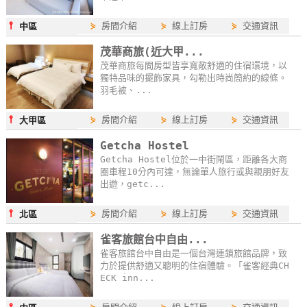
單
⫯
⋟
房間介紹
⋟
線上訂房
⋟
交通資訊
中區
管
理
茂華商旅(近大甲...
茂華商旅每間房型皆享寬敞舒適的住宿環境，以
獨特品味的擺飾家具，勾勒出時尚簡約的線條。
羽毛被、...
會
員
⫯
⋟
房間介紹
⋟
線上訂房
⋟
交通資訊
大甲區
帳
戶
Getcha Hostel
Getcha Hostel位於一中街鬧區，距離各大商
圈車程10分內可達，無論單人旅行或與親朋好友
出遊，getc...
客
服
⫯
⋟
房間介紹
⋟
線上訂房
⋟
交通資訊
北區
聯
雀客旅館台中自由...
絡
雀客旅館台中自由是一個台灣連鎖旅館品牌，致
單
力於提供舒適又聰明的住宿體驗。「雀客經典CH
ECK inn...
Line