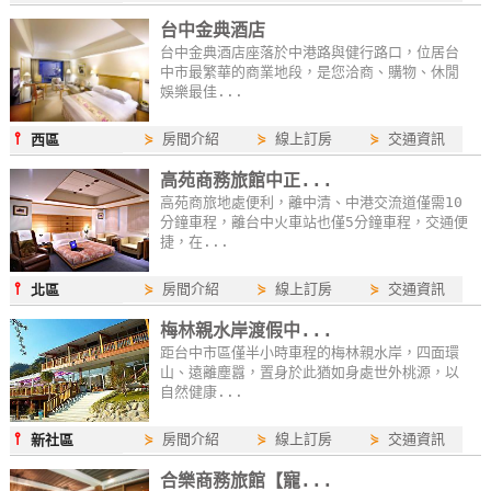
台中金典酒店
台中金典酒店座落於中港路與健行路口，位居台
中市最繁華的商業地段，是您洽商、購物、休閒
娛樂最佳...
⫯
⋟
房間介紹
⋟
線上訂房
⋟
交通資訊
西區
高苑商務旅館中正...
高苑商旅地處便利，離中清、中港交流道僅需10
分鐘車程，離台中火車站也僅5分鐘車程，交通便
捷，在...
⫯
⋟
房間介紹
⋟
線上訂房
⋟
交通資訊
北區
梅林親水岸渡假中...
距台中市區僅半小時車程的梅林親水岸，四面環
山、遠離塵囂，置身於此猶如身處世外桃源，以
自然健康...
⫯
⋟
房間介紹
⋟
線上訂房
⋟
交通資訊
新社區
合樂商務旅館【寵...