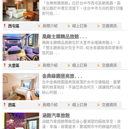
「合樂商務旅館」位於台中市西屯區朝馬路，高
速公路於中港交流道下，往台中市方向約莫5分鐘
即可抵...
⫯
⋟
房間介紹
⋟
線上訂房
⋟
交通資訊
西屯區
風緻主題精品旅館...
風緻主題精品旅館位於大里市永隆路商圈上，２
７間主題房設計完全不同.結合各國風情與意象形
態的設...
⫯
⋟
房間介紹
⋟
線上訂房
⋟
交通資訊
大里區
金典綠園道商旅...
台中金典綠園道商旅座落於台中交通樞紐、最繁
華的商業地段，不論您來自何方，請讓我們以最
貼心的服...
⫯
⋟
房間介紹
⋟
線上訂房
⋟
交通資訊
西區
涵館汽車旅館
涵館汽車旅館帶給您身心靈渴望的極致享受，浪
漫、幸福、毋需遠求，繁城鬧市中的靜謐的桃花