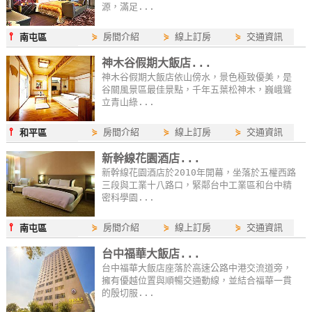
源，滿足...
⫯
⋟
房間介紹
⋟
線上訂房
⋟
交通資訊
南屯區
神木谷假期大飯店...
神木谷假期大飯店依山傍水，景色極致優美，是
谷關風景區最佳景點，千年五葉松神木，巍峨聳
立青山綠...
⫯
⋟
房間介紹
⋟
線上訂房
⋟
交通資訊
和平區
新幹線花園酒店...
新幹線花園酒店於2010年開幕，坐落於五權西路
三段與工業十八路口，緊鄰台中工業區和台中精
密科學園...
⫯
⋟
房間介紹
⋟
線上訂房
⋟
交通資訊
南屯區
台中福華大飯店...
台中福華大飯店座落於高速公路中港交流道旁，
擁有優越位置與順暢交通動線，並結合福華一貫
的殷切服...