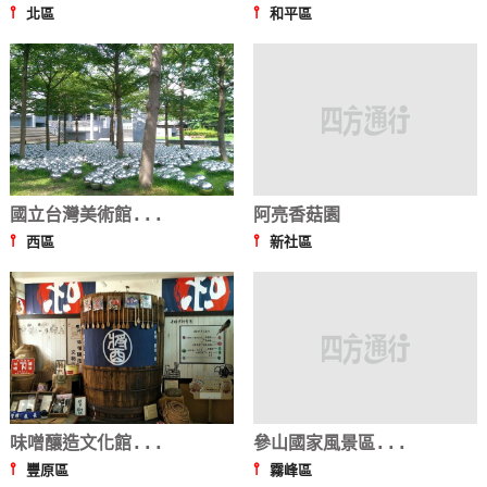
⫯
⫯
北區
和平區
國立台灣美術館...
阿亮香菇園
⫯
⫯
西區
新社區
味噌釀造文化館...
參山國家風景區...
⫯
⫯
豐原區
霧峰區