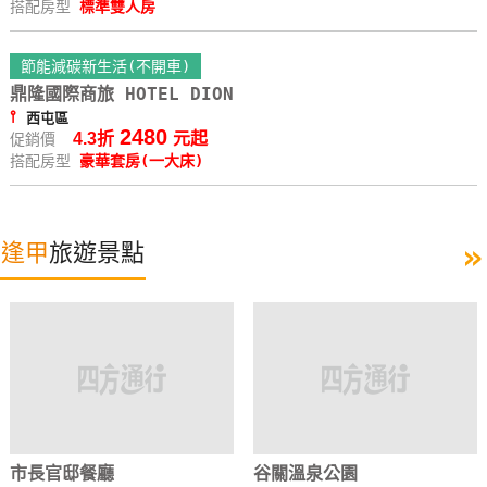
搭配房型
標準雙人房
節能減碳新生活(不開車)
鼎隆國際商旅 HOTEL DION
⫯
西屯區
2480
4.3折
元起
促銷價
搭配房型
豪華套房(一大床)
»
逢甲
旅遊景點
市長官邸餐廳
谷關溫泉公園