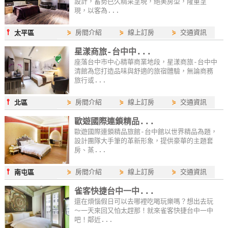
設計，蓄勢已久精采呈現，絕美房型，隆重呈
作
現，以客為...
⫯
⋟
房間介紹
⋟
線上訂房
⋟
交通資訊
太平區
廠
星漾商旅-台中中...
商
座落台中市中心精華商業地段，星漾商旅-台中中
合
清館為您打造品味與舒適的旅宿體驗，無論商務
旅行或...
作
⫯
⋟
房間介紹
⋟
線上訂房
⋟
交通資訊
北區
旅
歐遊國際連鎖精品...
伴
歐遊國際連鎖精品旅館-台中館以世界精品為題，
計
設計團隊大手筆的革新形象，提供豪華的主題套
房、蒸...
劃
⫯
⋟
房間介紹
⋟
線上訂房
⋟
交通資訊
南屯區
商
雀客快捷台中一中...
品
還在煩惱假日可以去哪裡吃喝玩樂嗎？想出去玩
～一天來回又怕太趕那！就來雀客快捷台中一中
宣
吧！鄰近...
傳