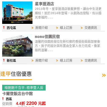
星享道酒店
2013年冬，星享道酒店裝載夢想，讓台中生活更
繽紛！並於2014年登場，以劇為出發點，佐以極
光幸福的...
⫯
⋟
房間介紹
⋟
線上訂房
⋟
交通資訊
西屯區
momo佳園民宿
溫馨的佳園民宿位在新社鄉的香菇街菇菇部屋後
方，房子的設計與布置由全家人合力完成，像家
般的溫馨...
⫯
⋟
房間介紹
⋟
線上訂房
⋟
交通資訊
新社區
»
逢甲
住宿優惠
睡飽飽不含早-標準雙人房
卡爾登飯店台中館
⫯
西區
2200
4.4折
元起
促銷價