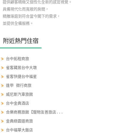
提供顧客精緻又個性化全新的感官視覺。
玩
具備現代化而寬敞的房間，
樂
精雕琢磨到符合當今閣下的需求，
地
並提供全備服務。
圖
附近熱門住宿
顧
客
服
⋟
台中拓程商旅
務
⋟
雀客藏居台中大墩
⋟
雀客快捷台中福星
顧
⋟
逢甲 微行商旅
客
⋟
威尼斯汽車旅館
滿
⋟
台中金典酒店
意
度
⋟
合樂商務旅館【寵物友善旅店...
⋟
金典綠園道商旅
⋟
台中福華大飯店
訂