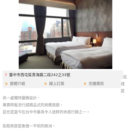
特
色
民
宿
全
球
租
車
⫯
臺中市西屯區青海路二段242之33號
這
⋟
房間介紹
⋟
線上訂房
⋟
交通資訊
裡
網
提
紅
供一處獨特優雅設計，
帶
專賣時髦流行感精品式的商務旅館，
你
這也是當今在台中市最為令人迷醉的休旅行館之一。
玩
拓程商旅是象徵一平和的綠洲，