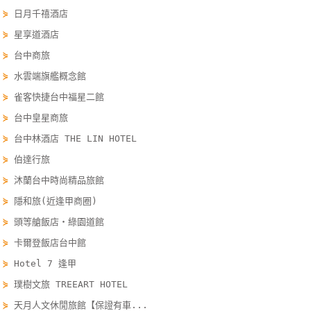
⋟
日月千禧酒店
單
管
⋟
星享道酒店
理
⋟
台中商旅
⋟
水雲端旗艦概念館
會
⋟
雀客快捷台中福星二館
員
⋟
台中皇星商旅
帳
⋟
台中林酒店 THE LIN HOTEL
戶
⋟
伯達行旅
⋟
沐蘭台中時尚精品旅館
客
⋟
隱和旅(近逢甲商圈)
服
⋟
頭等艙飯店‧綠園道館
聯
⋟
卡爾登飯店台中館
絡
單
⋟
Hotel 7 逢甲
⋟
璞樹文旅 TREEART HOTEL
⋟
天月人文休閒旅館【保證有車...
Line