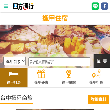
逢甲住宿
四
方
通
行
訂
房
搜 尋
台
灣
訂
逢甲訂房
逢甲優惠
逢甲景點
逢甲行程
房
台中拓程商旅
詳細資料
直接跟飯店訂房
HOT